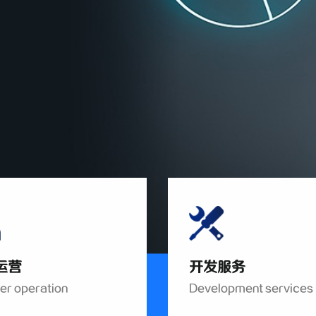
运营
开发服务
r operation
Development services