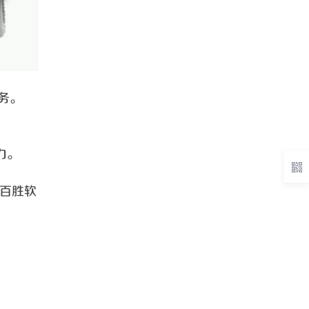
能务。
力。
 百胜软