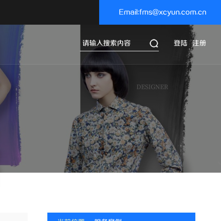
Email:fms@xcyun.com.cn
登陆
注册